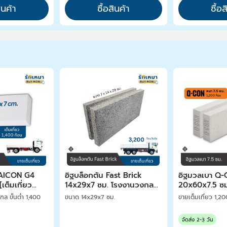
ินค้า
ซื้อสินค้า
ซื้อ
HAICON G4
อิฐบล็อกตัน Fast Brick
อิฐมวลเบา Q
เต็มเที่ยว
14x29x7 ซม. โรงงานวงกลม
20x60x7.5 ซม
บล็อก
ล ขั้นต่ำ 1,400
ขนาด 14x29x7 ซม.
ขายเต็มเที่ยว 1,2
จัดส่ง 2-3 วัน