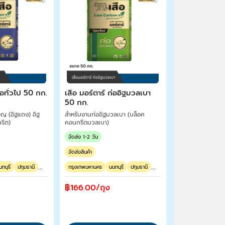
่อทั่วไป 50 กก.
เสือ มอร์ตาร์ ก่ออิฐมวลเบา
50 กก.
อญ (อิฐแดง) อิฐ
สำหรับงานก่ออิฐมวลเบา (บล็อค
รีต)
คอนกรีตมวลเบา)
จัดส่ง 1-2 วัน
จัดส่งสินค้า
...
...
นทบุรี
ปทุมธานี
กรุงเทพมหานคร
นนทบุรี
ปทุมธานี
฿166.00/ถุง