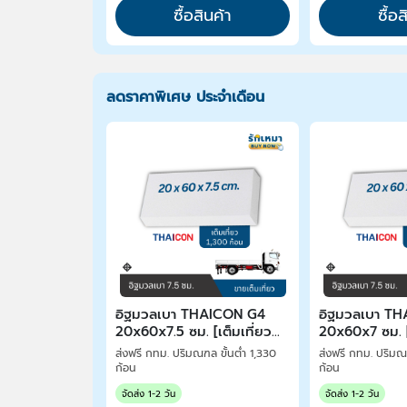
ซื้อสินค้า
ซื้อส
ลดราคาพิเศษ ประจำเดือน
อิฐมวลเบา THAICON G4
อิฐมวลเบา T
20x60x7.5 ซม. [เต็มเที่ยว
20x60x7 ซม. [
1,300 ก้อน]
1,400 ก้อน]
ส่งฟรี กทม. ปริมณฑล ขั้นต่ำ 1,330
ส่งฟรี กทม. ปริมณฑ
ก้อน
ก้อน
จัดส่ง 1-2 วัน
จัดส่ง 1-2 วัน